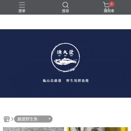
0
選單
搜尋
購物車
嚴選野生魚