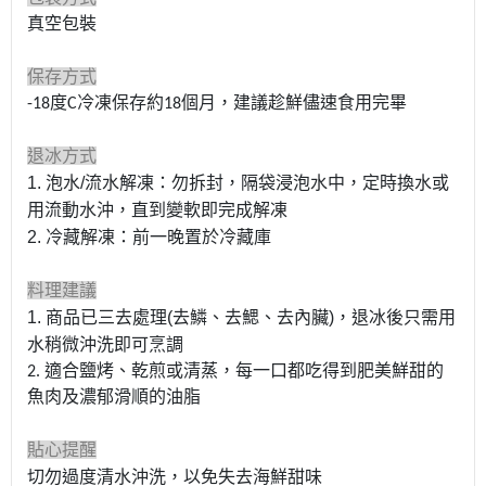
真空包裝
保存方式
-18度C冷凍保存約18個月，建議趁鮮儘速食用完畢
退冰方式
1.
泡水
/
流水解凍：勿拆封，隔袋浸泡水中，定時換水或
用流動水沖，直到變軟即完成解凍
2.
冷藏解凍：前一晚置於冷藏庫
料理建議
1.
商品已三去處理
(
去鱗、去鰓、去內臟
)
，退冰後只需用
水稍微沖洗即可烹調
2. 適合鹽烤、乾煎或清蒸，每一口都吃得到肥美鮮甜的
魚肉及濃郁滑順的油脂
貼心提醒
切勿過度清水沖洗，以免失去海鮮甜味